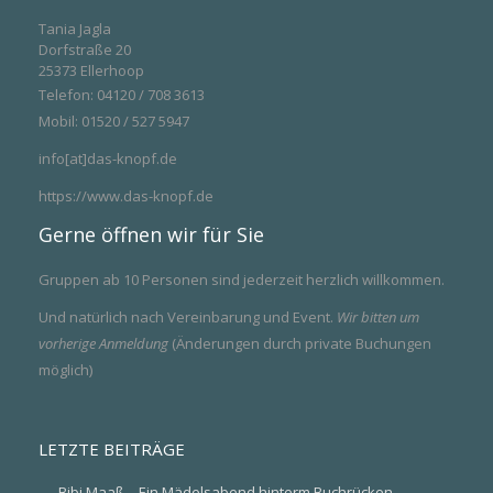
Tania Jagla
Dorfstraße 20
25373 Ellerhoop
Telefon: 04120 / 708 3613
Mobil: 01520 / 527 5947
info[at]das-knopf.de
https://www.das-knopf.de
Gerne öffnen wir für Sie
Gruppen ab 10 Personen sind jederzeit herzlich willkommen.
Und natürlich nach Vereinbarung und Event.
Wir bitten um
vorherige Anmeldung
(Änderungen durch private Buchungen
möglich)
LETZTE BEITRÄGE
Bibi Maaß – Ein Mädelsabend hinterm Buchrücken