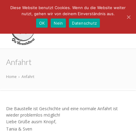
Diese Website benutzt Cookies. Wenn du die Website weiter
nutzt, gehen wir von deinem Einverständnis aus.
OK
Nein
Datenschutz
Das Knopf -
Konzerte und
Die
mehr in Ellerhoop
Anfahrt
Veranstalterei
Home
›
Anfahrt
Die Baustelle ist Geschichte und eine normale Anfahrt ist
wieder problemlos möglich!
Liebe Grüße ausm Knopf,
Tania & Sven