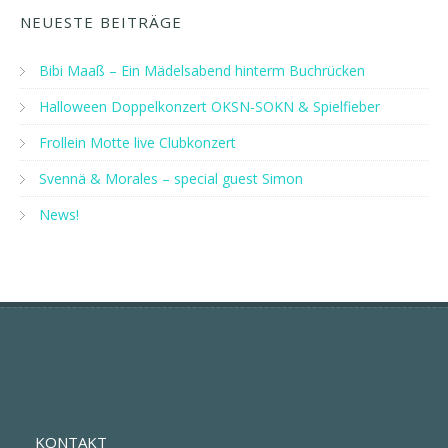
NEUESTE BEITRÄGE
Bibi Maaß – Ein Mädelsabend hinterm Buchrücken
Halloween Doppelkonzert OKSN-SOKN & Spielfieber
Frollein Motte live Clubkonzert
Svennä & Morales – special guest Simon
News!
KONTAKT