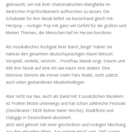
gebraucht, um mit ihrer charismatischen Klangfarbe im
deutschen Pop/Rockbereich aufhorchen zu lassen. Die
Schublade für ihre Musik liefert sie kurzerhand gleich mit.
Herzpop – rockiger Pop mit ganz viel Gefühl für die großen und
kleinen Themen, die Menschen tief im Herzen berühren.
Als musikalisches Rückgrat ihrer Band „beige“ haben Sie
nahezu den gesamten deutschsprachigen Raum betourt.
Verspielt, verliebt, verstört… Frontfrau Mandi singt, träumt und
lebt ihre Musik auf eine Art wie kaum eine andere. Eine
intensive Stimme die immer mehr Fans findet, nicht zuletzt
auch unter gestandenen Musikerkollegen.
Aber nicht nur das. Auch als Band mit 3 zusätzlichen Musikern
ist Frollein Motte unterwegs und hat schon zahlreiche Festivals
(Deichbrand / NDR Bühne Kieler Woche), Stadtfeste und
Clubgigs in Deutschland absolviert.
Jetzt wird getourt mit einer geschickten und rockigen Mischung
aus den aktuellen Alben „Aus meiner Haut“ und „Zeit“ sowie