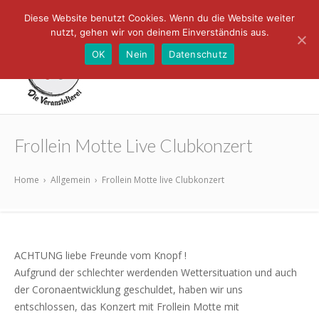
Diese Website benutzt Cookies. Wenn du die Website weiter
nutzt, gehen wir von deinem Einverständnis aus.
OK
Nein
Datenschutz
Das Knopf -
Konzerte und
Die
mehr in Ellerhoop
Frollein Motte Live Clubkonzert
Veranstalterei
Home
›
Allgemein
›
Frollein Motte live Clubkonzert
ACHTUNG liebe Freunde vom Knopf !
Aufgrund der schlechter werdenden Wettersituation und auch
der Coronaentwicklung geschuldet, haben wir uns
entschlossen, das Konzert mit Frollein Motte mit