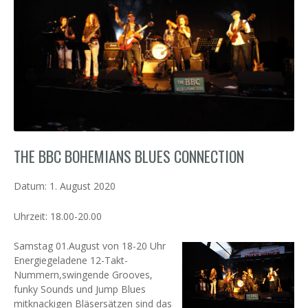
THE BBC BOHEMIANS BLUES CONNECTION
Datum:
1. August 2020
Uhrzeit:
18.00-20.00
Samstag 01.August von 18-20 Uhr
Energiegeladene 12-Takt-
Nummern,swingende Grooves,
funky Sounds und Jump Blues
mitknackigen Bläsersätzen sind das